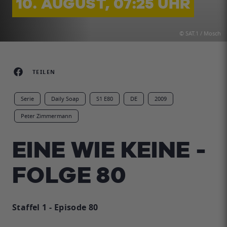
10. AUGUST, 07:25 UHR
© SAT.1 / Mosch
TEILEN
Serie
Daily Soap
S1 E80
DE
2009
Peter Zimmermann
EINE WIE KEINE -
FOLGE 80
Staffel 1 - Episode 80