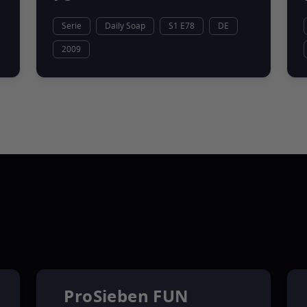
Serie
Daily Soap
S1 E78
DE
2009
ProSieben FUN