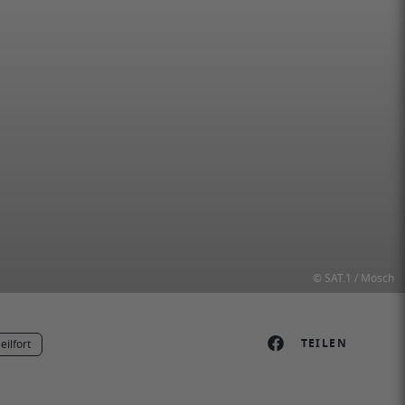
© SAT.1 / Mosch
TEILEN
eilfort