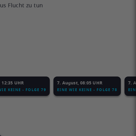
us Flucht zu tun
, 12:35 UHR
7. August, 08:05 UHR
7. 
WIE KEINE - FOLGE 79
EINE WIE KEINE - FOLGE 78
EIN