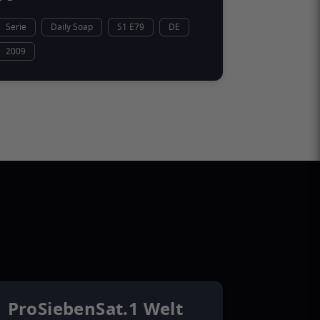
Serie
Daily Soap
S1 E79
DE
2009
ProSiebenSat.1 Welt