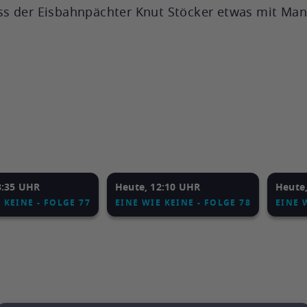
s der Eisbahnpächter Knut Stöcker etwas mit Man
8:35 UHR
Heute, 12:10 UHR
Heute
 KEINE - FOLGE 77
EINE WIE KEINE - FOLGE 78
EINE 