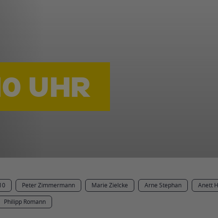
10 UHR
10
Peter Zimmermann
Marie Zielcke
Arne Stephan
Anett H
Philipp Romann