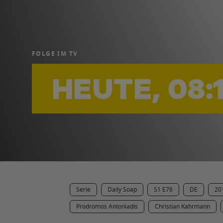
FOLGE IM TV
HEUTE, 08:
Serie
Daily Soap
S1 E76
DE
20
Prodromos Antoniadis
Christian Kahrmann