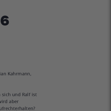
76
tian Kahrmann,
ich und Ralf ist
wird aber
ufrechterhalten?