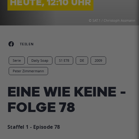
HEUTE, 12:10 UHR
© SAT.1 / Christoph Assmann
TEILEN
Serie
Daily Soap
S1 E78
DE
2009
Peter Zimmermann
EINE WIE KEINE -
FOLGE 78
Staffel 1 - Episode 78