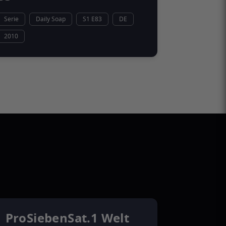
Serie
Daily Soap
S1 E83
DE
2010
ProSiebenSat.1 Welt