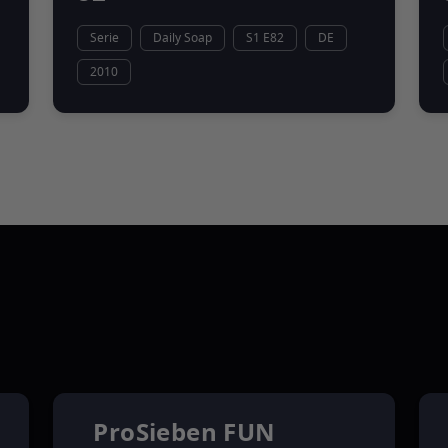
Serie
Daily Soap
S1 E82
DE
2010
ProSieben FUN