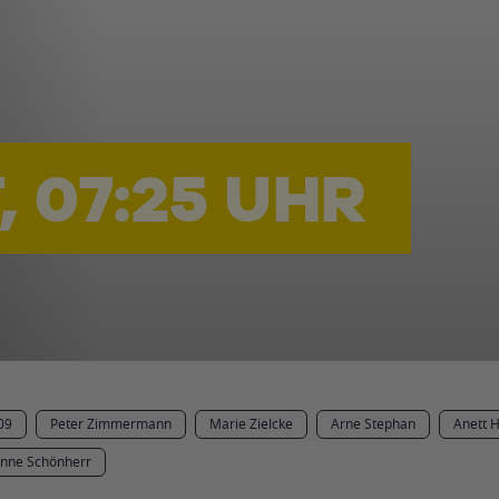
, 07:25 UHR
09
Peter Zimmermann
Marie Zielcke
Arne Stephan
Anett H
onne Schönherr