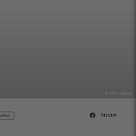
© SAT.1 / Mosch
TEILEN
eilfort