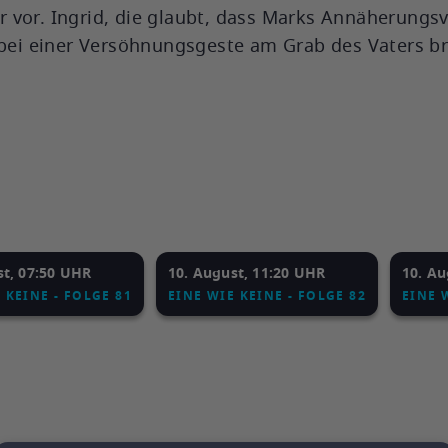
eer vor. Ingrid, die glaubt, dass Marks Annäherungs
 bei einer Versöhnungsgeste am Grab des Vaters br
st, 07:50 UHR
10. August, 11:20 UHR
10. Au
 KEINE - FOLGE 81
EINE WIE KEINE - FOLGE 82
EINE 