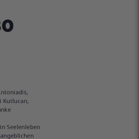
80
Antoniadis,
 Kutlucan,
unke
ein Seelenleben
 angeblichen