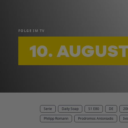
FOLGE IM TV
10. AUGUST
Serie
Daily Soap
S1 E80
DE
20
Philipp Romann
Prodromos Antoniadis
Iv