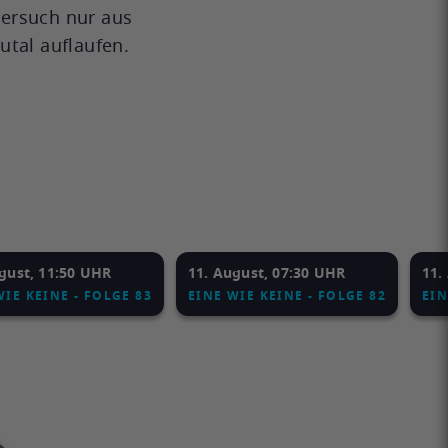
versuch nur aus
utal auflaufen.
gust, 11:50 UHR
11. August, 07:30 UHR
11.
WIE KEINE - FOLGE 83
EINE WIE KEINE - FOLGE 82
EIN