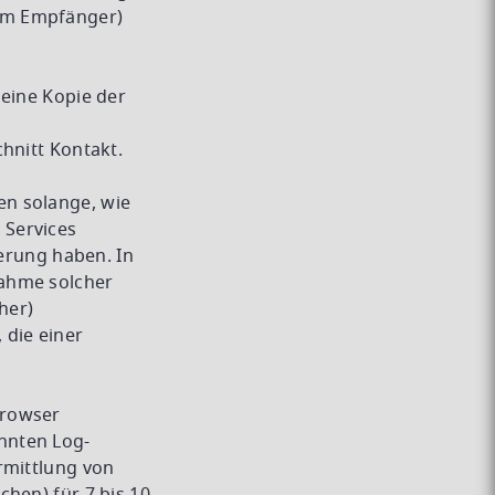
em Empfänger)
 eine Kopie der
hnitt Kontakt.
en solange, wie
 Services
herung haben. In
nahme solcher
her)
 die einer
Browser
nnten Log-
rmittlung von