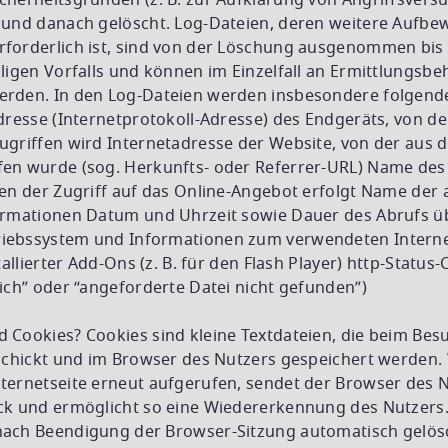
herheitsgründen (z. B. zur Aufklärung von Angriffsversuc
 und danach gelöscht. Log-Dateien, deren weitere Aufb
forderlich ist, sind von der Löschung ausgenommen bis 
ligen Vorfalls und können im Einzelfall an Ermittlungsb
rden. In den Log-Dateien werden insbesondere folgend
dresse (Internetprotokoll-Adresse) des Endgeräts, von d
griffen wird Internetadresse der Website, von der aus d
en wurde (sog. Herkunfts- oder Referrer-URL) Name des 
den der Zugriff auf das Online-Angebot erfolgt Name der
ormationen Datum und Uhrzeit sowie Dauer des Abrufs ü
iebssystem und Informationen zum verwendeten Intern
tallierter Add-Ons (z. B. für den Flash Player) http-Status-C
ich” oder “angeforderte Datei nicht gefunden”)
 Cookies? Cookies sind kleine Textdateien, die beim Bes
rschickt und im Browser des Nutzers gespeichert werden. 
ternetseite erneut aufgerufen, sendet der Browser des N
ck und ermöglicht so eine Wiedererkennung des Nutzers
ach Beendigung der Browser-Sitzung automatisch gelös