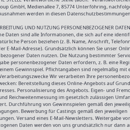
STELLE Verantwortliche Stelle (auch: “Verantwortlicher
oup GmbH, Medienallee 7, 85774 Unterföhring, nachfolg
. Ausnahmen werden in diesen Datenschutzbestimmungen 
RBEITUNG UND NUTZUNG PERSONENBEZOGENER DATEN 
Daten sind alle Informationen, die sich auf eine identif
natürliche Person beziehen (z. B. Name, Anschrift, Telef
r E-Mail-Adresse). Grundsätzlich können Sie unser Onl
bezogener Daten nutzen. Die Nutzung bestimmter Servi
ngabe personenbezogener Daten erfordern, z. B. eine Regi
 einem Gewinnspiel. Pflichtangaben sind regelmäßig mit 
Verarbeitungszwecke Wir verarbeiten Ihre personenbez
ecken: Bereitstellung dieses Online-Angebots auf Grun
eresses. Personalisierung des Angebots. Eigen- und Fre
nd Reichweitenmessung im gesetzlich zulässigen Umfa
iert. Durchführung von Gewinnspielen gemäß den jeweili
gungen. Bewerbung für Castings gemäß den jeweiligen
ngen. Versand eines E-Mail-Newsletters. Weitergabe von
ogenen Daten werden von uns grundsätzlich nur dann a