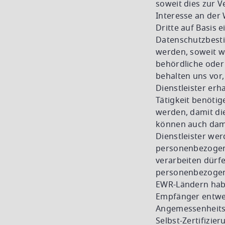
soweit dies zur Ve
Interesse an der 
Dritte auf Basis 
Datenschutzbesti
werden, soweit w
behördliche oder 
behalten uns vor,
Dienstleister erh
Tätigkeit benötig
werden, damit die
können auch dami
Dienstleister wer
personenbezogen
verarbeiten dürf
personenbezogene 
EWR-Ländern haben
Empfänger entwed
Angemessenheitse
Selbst-Zertifizie