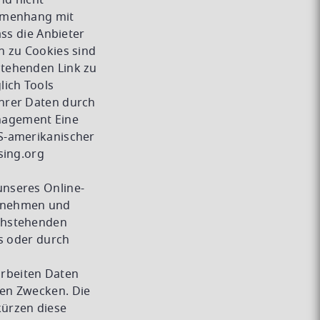
nd nicht
ammenhang mit
ss die Anbieter
n zu Cookies sind
stehenden Link zu
lich Tools
hrer Daten durch
nagement Eine
S-amerikanischer
sing.org
unseres Online-
ornehmen und
achstehenden
es oder durch
rbeiten Daten
nen Zwecken. Die
kürzen diese