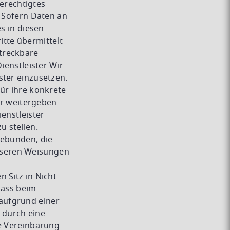
berechtigtes
. Sofern Daten an
s in diesen
tte übermittelt
treckbare
ienstleister Wir
ster einzusetzen.
für ihre konkrete
ter weitergeben
enstleister
 stellen.
gebunden, die
nseren Weisungen
 Sitz in Nicht-
dass beim
aufgrund einer
 durch eine
ie Vereinbarung