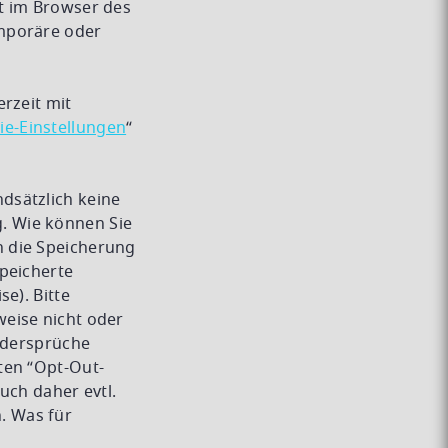
t im Browser des
emporäre oder
rzeit mit
ie-Einstellungen
“
dsätzlich keine
. Wie können Sie
n die Speicherung
speicherte
e). Bitte
weise nicht oder
Widersprüche
ten “Opt-Out-
ruch daher evtl.
. Was für