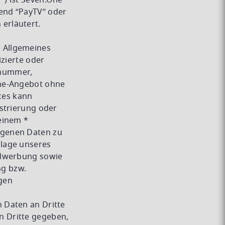
”) ist Seven.One
end “PayTV” oder
erläutert.
Allgemeines
izierte oder
onnummer,
ine-Angebot ohne
ces kann
strierung oder
einem *
ogenen Daten zu
dlage unseres
mdwerbung sowie
ng bzw.
gen
 Daten an Dritte
n Dritte gegeben,