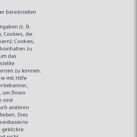
r bereitstellen
ngaben (z. B.
; Cookies, die
ern); Cookies,
ioinhalten zu
 um das
tellte
werten zu können.
e mit Hilfe
Werbebanner,
, um Ihnen
n sind
auch anderen
heben. Dies
ssenbasierte
 geklickte