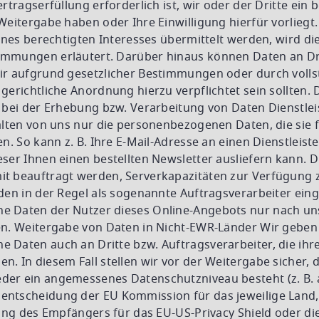
rtragserfüllung erforderlich ist, wir oder der Dritte ein 
Weitergabe haben oder Ihre Einwilligung hierfür vorliegt
eines berechtigten Interesses übermittelt werden, wird die
mmungen erläutert. Darüber hinaus können Daten an Dri
ir aufgrund gesetzlicher Bestimmungen oder durch volls
gerichtliche Anordnung hierzu verpflichtet sein sollten. D
 bei der Erhebung bzw. Verarbeitung von Daten Dienstlei
alten von uns nur die personenbezogenen Daten, die sie 
en. So kann z. B. Ihre E-Mail-Adresse an einen Dienstleis
ser Ihnen einen bestellten Newsletter ausliefern kann. Di
t beauftragt werden, Serverkapazitäten zur Verfügung zu
den in der Regel als sogenannte Auftragsverarbeiter ein
e Daten der Nutzer dieses Online-Angebots nur nach u
en. Weitergabe von Daten in Nicht-EWR-Länder Wir geben
Daten auch an Dritte bzw. Auftragsverarbeiter, die ihren
. In diesem Fall stellen wir vor der Weitergabe sicher, 
er ein angemessenes Datenschutzniveau besteht (z. B. 
ntscheidung der EU Kommission für das jeweilige Land,
rung des Empfängers für das EU-US-Privacy Shield oder d