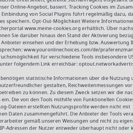
uchte Unterseiten, gestellte Suchanfragen) insgesamt u
nser Online-Angebot, basiert. Tracking Cookies im Zus
e Einbindung von Social Plugins führt regelmäßig dazu, da
ies speichern. Opt-Out-Möglichkeit Weitere Informatione
herportal www.meine-cookies.org erhältlich. Über nach
nnen Sie darüber hinaus den Stand der Aktivierung bezüg
r Anbieter einsehen und der Erhebung bzw. Auswertung I
ersprechen: www.youronlinechoices.com/de/praferenzma
ruchsmöglichkeit für verschiedene Tools insbesondere U
 unter folgendem Link erreichbar: optout.networkadverti
enötigen statistische Informationen über die Nutzung 
nutzerfreundlicher gestalten, Reichweitenmessungen v
etreiben zu können. Zu diesem Zweck setzen wir die n
ein. Die von den Tools mithilfe von Funktionellen Cooki
og-Dateien erstellten Nutzungsprofile werden nicht mit
n Daten zusammengeführt. Die Anbieter der Tools vera
verarbeiter gemäß unseren Weisungen und nicht zu eige
IP-Adressen der Nutzer entweder überhaupt nicht oder 