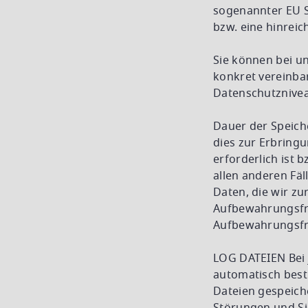
sogenannter EU S
bzw. eine hinreic
Sie können bei un
konkret vereinba
Datenschutzniveau
Dauer der Speich
dies zur Erbring
erforderlich ist 
allen anderen Fä
Daten, die wir zur
Aufbewahrungsfri
Aufbewahrungsfris
LOG DATEIEN Bei 
automatisch best
Dateien gespeiche