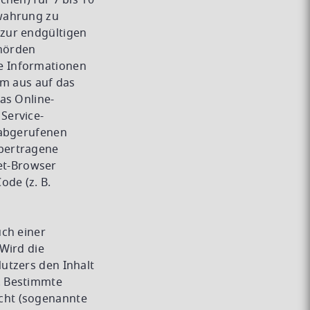
hen) für 7 bis 10
ewahrung zu
zur endgültigen
ehörden
e Informationen
em aus auf das
as Online-
Service-
 abgerufenen
bertragene
et-Browser
ode (z. B.
uch einer
Wird die
utzers den Inhalt
. Bestimmte
cht (sogenannte