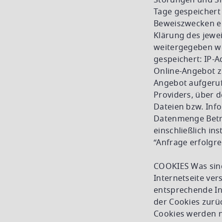
Störungen und Sic
Tage gespeichert
Beweiszwecken er
Klärung des jewei
weitergegeben we
gespeichert: IP-A
Online-Angebot zu
Angebot aufgeruf
Providers, über 
Dateien bzw. Inf
Datenmenge Betr
einschließlich ins
“Anfrage erfolgre
COOKIES Was sind
Internetseite ve
entsprechende In
der Cookies zurü
Cookies werden n