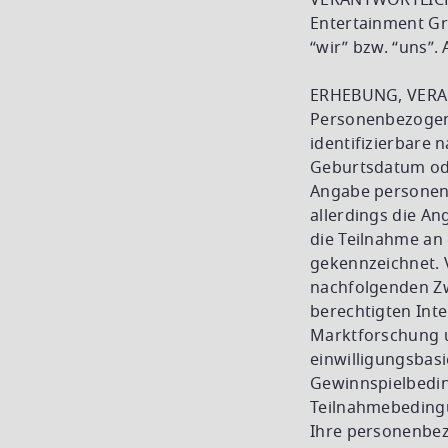
VERANTWORTLICHE 
Entertainment Gr
“wir” bzw. “uns”
ERHEBUNG, VERA
Personenbezogene 
identifizierbare 
Geburtsdatum ode
Angabe personen
allerdings die A
die Teilnahme an
gekennzeichnet. 
nachfolgenden Zw
berechtigten Int
Marktforschung u
einwilligungsbas
Gewinnspielbedin
Teilnahmebedingu
Ihre personenbez