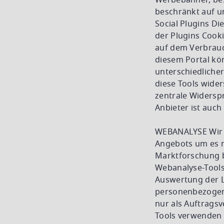
Werbebanner, bes
beschränkt auf u
Social Plugins Di
der Plugins Cook
auf dem Verbrauc
diesem Portal kö
unterschiedliche
diese Tools wid
zentrale Widersp
Anbieter ist auch
WEBANALYSE Wir b
Angebots um es 
Marktforschung b
Webanalyse-Tools 
Auswertung der L
personenbezogene
nur als Auftrags
Tools verwenden 