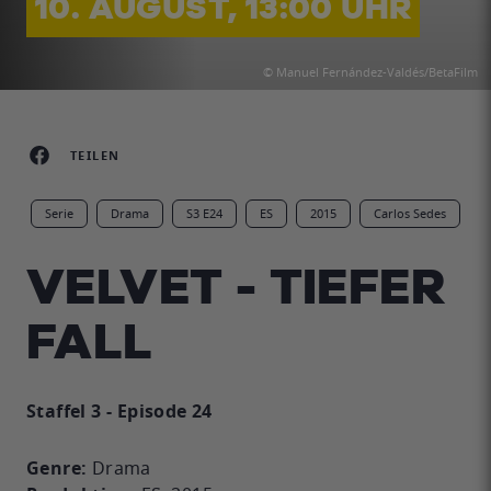
10. AUGUST, 13:00 UHR
© Manuel Fernández-Valdés/BetaFilm
TEILEN
Serie
Drama
S3 E24
ES
2015
Carlos Sedes
VELVET - TIEFER
FALL
Staffel 3 - Episode 24
Genre:
Drama