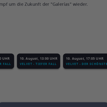
ampf um die Zukunft der "Galerías" wieder.
50 UHR
10. August, 13:00 UHR
10. August, 17:05 UHR
ER FALL
VELVET - TIEFER FALL
VELVET - DER SCHÖNST