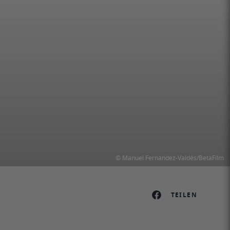
© Manuel Fernández-Valdés/BetaFilm
TEILEN