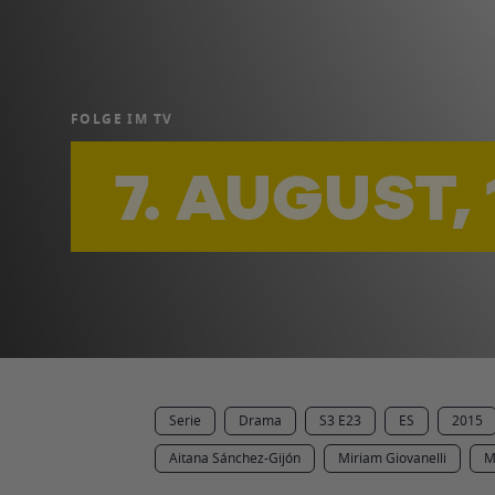
FOLGE IM TV
7. AUGUST,
Serie
Drama
S3 E23
ES
2015
Aitana Sánchez-Gijón
Miriam Giovanelli
M