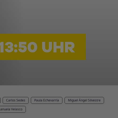
 13:50 UHR
Carlos Sedes
Paula Echevarría
Miguel Ángel Silvestre
anuela Velasco