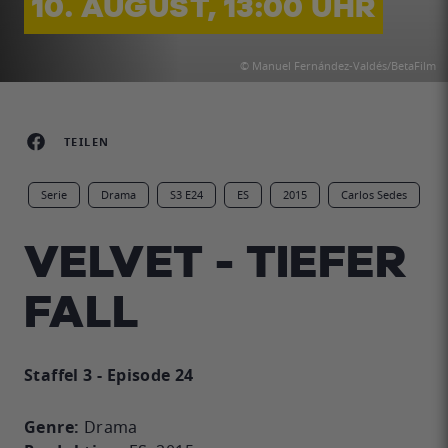
10. AUGUST, 13:00 UHR
© Manuel Fernández-Valdés/BetaFilm
TEILEN
Serie
Drama
S3 E24
ES
2015
Carlos Sedes
VELVET - TIEFER
FALL
Staffel 3 - Episode 24
Genre:
Drama