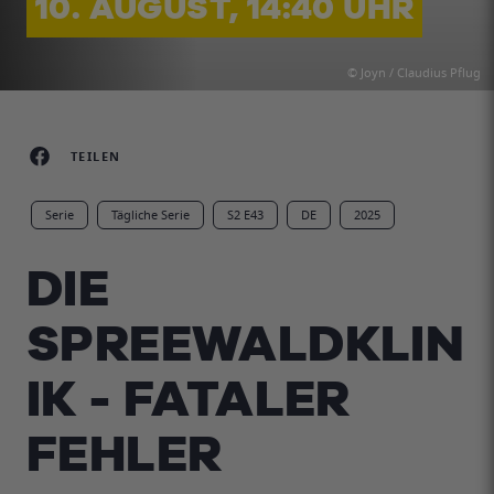
10. AUGUST, 14:40 UHR
© Joyn / Claudius Pflug
TEILEN
Serie
Tägliche Serie
S2 E43
DE
2025
DIE
SPREEWALDKLIN
IK - FATALER
FEHLER