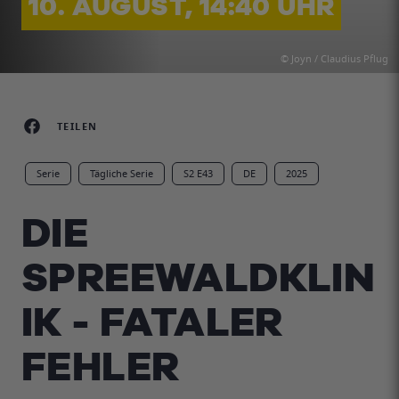
10. AUGUST, 14:40 UHR
© Joyn / Claudius Pflug
TEILEN
Serie
Tägliche Serie
S2 E43
DE
2025
DIE
SPREEWALDKLIN
IK - FATALER
FEHLER