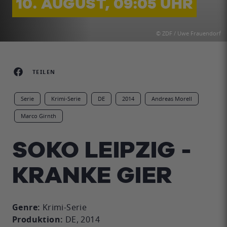
10. AUGUST, 09:05 UHR
© ZDF / Uwe Frauendorf
TEILEN
Serie
Krimi-Serie
DE
2014
Andreas Morell
Marco Girnth
SOKO LEIPZIG -
KRANKE GIER
Genre:
Krimi-Serie
Produktion:
DE, 2014