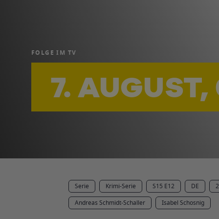
FOLGE IM TV
7. AUGUST,
Serie
Krimi-Serie
S15 E12
DE
2
Andreas Schmidt-Schaller
Isabel Schosnig