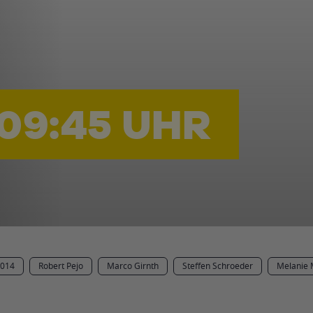
 09:45 UHR
014
Robert Pejo
Marco Girnth
Steffen Schroeder
Melanie 