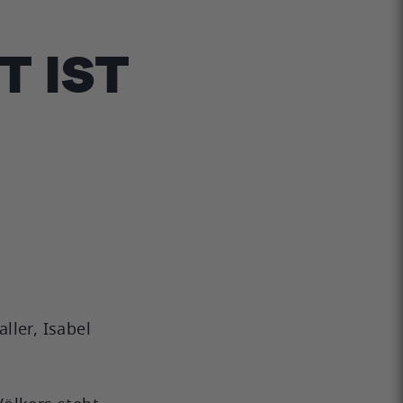
T IST
T
ller, Isabel