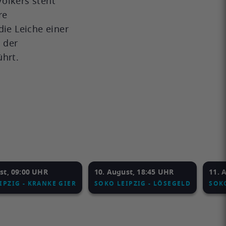
Völkers steht
re
die Leiche einer
 der
ührt.
st, 09:00 UHR
10. August, 18:45 UHR
11. 
IPZIG - KRANKE GIER
SOKO LEIPZIG - LÖSEGELD
SOKO