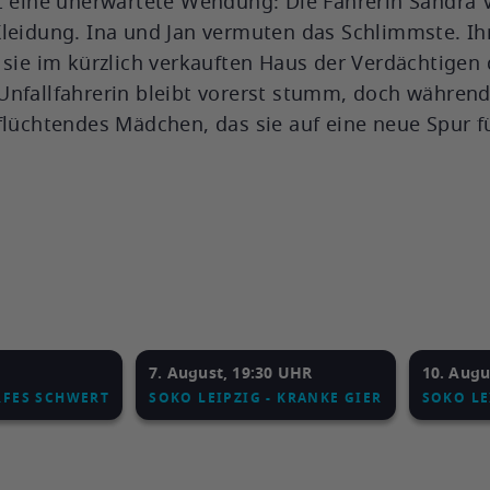
t eine unerwartete Wendung: Die Fahrerin Sandra 
Kleidung. Ina und Jan vermuten das Schlimmste. Ih
 sie im kürzlich verkauften Haus der Verdächtigen 
Unfallfahrerin bleibt vorerst stumm, doch während
flüchtendes Mädchen, das sie auf eine neue Spur f
7. August, 19:30 UHR
10. Augu
ARFES SCHWERT
SOKO LEIPZIG - KRANKE GIER
SOKO LE