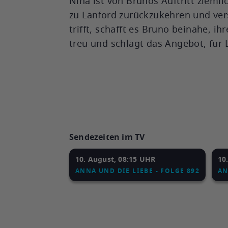
Nina ist von Brunos Auftritt zieml
zu Lanford zurückzukehren und vers
trifft, schafft es Bruno beinahe, 
treu und schlägt das Angebot, für
Sendezeiten im TV
10. August, 08:15 UHR
10
ANNA UND DIE LIEBE - FOLGE 892
AN