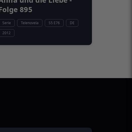
Anna und die Liebe -
Folge 895
Serie
Telenovela
S5 E76
DE
2012