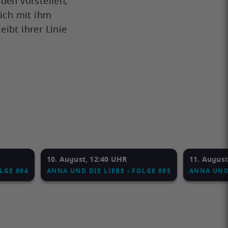
den vorstellen,
sich mit ihm
ibt ihrer Linie
10. August, 12:40 UHR
11. August
LGE 894
ANNA UND DIE LIEBE - FOLGE 895
ANNA UND 