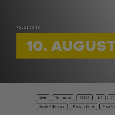
FOLGE IM TV
10. AUGUST
Serie
Telenovela
S5 E73
DE
20
Sarah Mühlhause
Frederic Böhle
Maja Ma