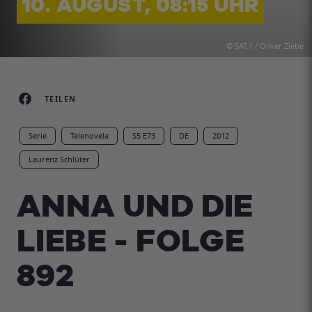
10. AUGUST, 08:15 UHR
© SAT.1 / Oliver Ziebe
TEILEN
Serie
Telenovela
S5 E73
DE
2012
Laurenz Schlüter
ANNA UND DIE
LIEBE - FOLGE
892