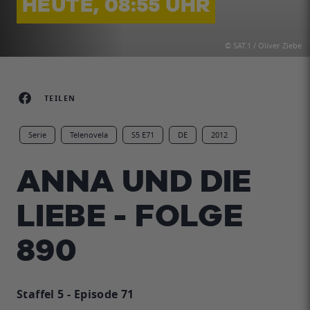
HEUTE, 08:55 UHR
© SAT.1 / Oliver Ziebe
TEILEN
Serie
Telenovela
S5 E71
DE
2012
ANNA UND DIE
LIEBE - FOLGE
890
Staffel 5 - Episode 71