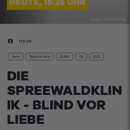
HEUTE, 15:25 UHR
© Joyn / Claudius Pflug
TEILEN
Serie
Tägliche Serie
S2 E42
DE
2025
DIE
SPREEWALDKLIN
IK - BLIND VOR
LIEBE