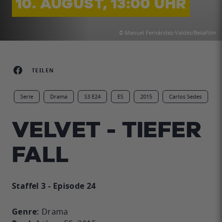
10. AUGUST, 13:00 UHR
© Manuel Fernández-Valdés/BetaFilm
TEILEN
Serie
Drama
S3 E24
ES
2015
Carlos Sedes
VELVET - TIEFER
FALL
Staffel 3 - Episode 24
Genre:
Drama