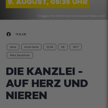
9. AUGUST, 05:35 UHR
© Degeto Film GmbH/ Vertrieb OneGate Media GmbH
TEILEN
Serie
Krimi-Serie
S2 E6
DE
2017
Miko Zeuschner
DIE KANZLEI -
AUF HERZ UND
NIEREN