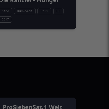
Die Kanzlei - Hunger
Serie
Krimi-Serie
S2 E9
DE
2017
ProSiebenSat.1 Welt