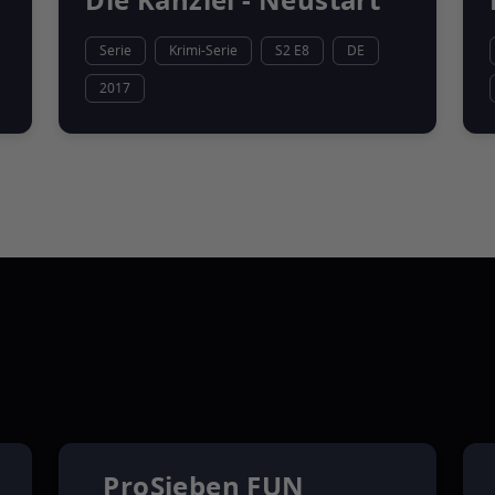
Die Kanzlei - Neustart
Serie
Krimi-Serie
S2 E8
DE
2017
ProSieben FUN