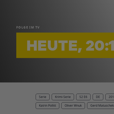
FOLGE IM TV
HEUTE, 20:
Serie
Krimi-Serie
S2 E6
DE
201
Katrin Pollitt
Oliver Wnuk
Gerd Matuschek