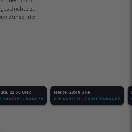
hse übernimmt
orgeschichte zu
gen Zuhse, der
ute, 22:50 UHR
Heute, 23:40 UHR
E KANZLEI - HUNGER
DIE KANZLEI - FAMILIENBANDE