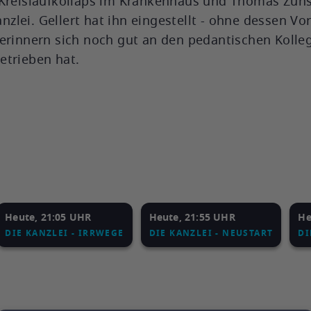
m Kreislaufkollaps im Krankenhaus und Thomas Zu
anzlei. Gellert hat ihn eingestellt - ohne dessen V
 erinnern sich noch gut an den pedantischen Kolle
etrieben hat.
Heute, 21:05 UHR
Heute, 21:55 UHR
He
DIE KANZLEI - IRRWEGE
DIE KANZLEI - NEUSTART
DI