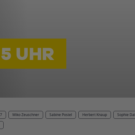
15 UHR
7
Miko Zeuschner
Sabine Postel
Herbert Knaup
Sophie Da