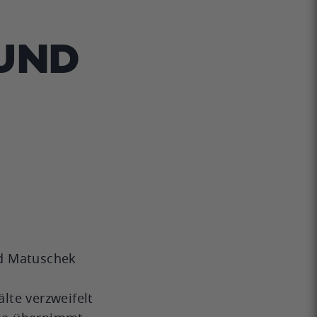
 UND
rd Matuschek
lte verzweifelt