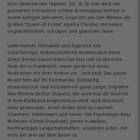
bunt gemusterten Tapeten: Oh, là, là, hier wird viel
passieren! Schrecklich schöne Kriminalgeschichten in
einem kultigen Jahrzehnt, inspiriert von den Werken der
großen “Queen of Crime“ Agatha Christie, mit einem
ungewöhnlichen, schrägen und gewitzten Team.
Ledermantel, Föhnwelle und Zigarette: Die
scharfsinnige, leidenschaftliche Kommissarin Anne
Gréco (Emilie Gavois-Kahn) hat Biss und ist die erste
ihrer Art in Frankreich, nietet gerne mal einen
Verbrecher mit ihrer Knarre um - und zack: Das ganze
Revier hört auf ihr Kommando. Hitzköpfig,
chauvinistisch und trotzdem ein guter Junge: Inspektor
Max Beretta (Arthur Dupont), der auch mal als Gitarrist
in eine Rockband eingeschleust wird, wird dienstlich
dazu gezwungen, einen dicken Joint zu rauchen.
Charmant, liebenswert und clever: Die Psychologin Rose
Bellecour (Chloé Chaudoye), gerne in weißen,
hochhackigen Langschaftstiefeln, analysiert jeden, der
nicht bei drei auf dem Baum ist.