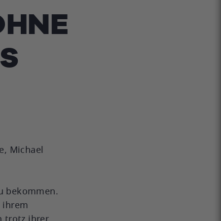
OHNE
DS
e, Michael
 zu bekommen.
n ihrem
trotz ihrer