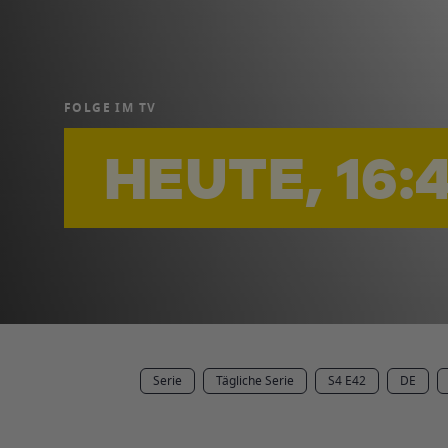
FOLGE IM TV
HEUTE, 16:
Serie
Tägliche Serie
S4 E42
DE