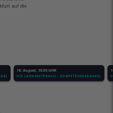
furt auf die
10. August, 15:50 UHR
1
NGEL
DIE LANDARZTPRAXIS - KOMPETENZGERANGEL
D