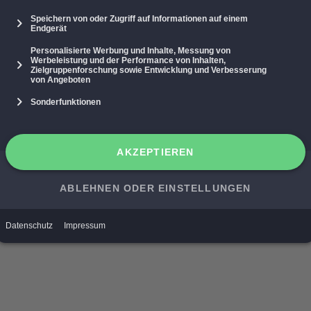
st uns über viele flexible
und empfangen.