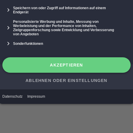
st uns über viele flexible
und empfangen.