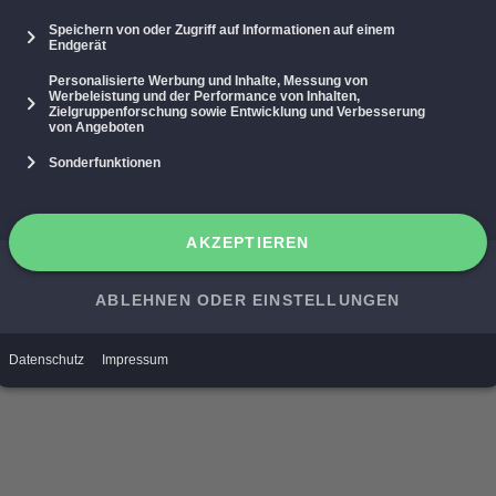
st uns über viele flexible
und empfangen.